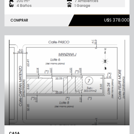
200 m
7 Ambientes
4 Baños
1 Garage
U$S 378.000
COMPRAR
CASA