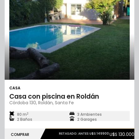
CASA
Casa con piscina en Roldán
Córdoba 130, Roldán, Santa Fe
2
80 m
3 Ambientes
2 Baños
2 Garages
RETASADO: ANTES U$S 149900
U$S 130.000
COMPRAR