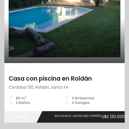
CASA
Casa con piscina en Roldán
Córdoba 130, Roldán, Santa Fe
2
80 m
3 Ambientes
2 Baños
2 Garages
RETASADO: ANTES U$S 149900
U$S 130.000
COMPRAR