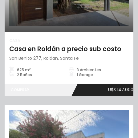
CASA
Casa en Roldán a precio sub costo
San Benito 277, Roldan, Santa Fe
2
625 m
3 Ambientes
2 Baños
1 Garage
U$S 147.000
COMPRAR