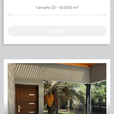
BUSCAR PROPIEDAD
2
Tamaño [
0
-
10.000
] m
BUSCAR