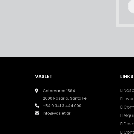
VASLET
LINKS
Noso
Catamarca 1584
2000 Rosario, Santa Fe
Inve
+54 9 341 3 444 000
Com
info@vaslet.ar
Alqui
Desa
Cont