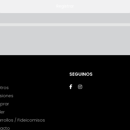
Registrar
SEGUINOS
tros
rsiones
prar
ler
rrollos / Fideicomisos
acto